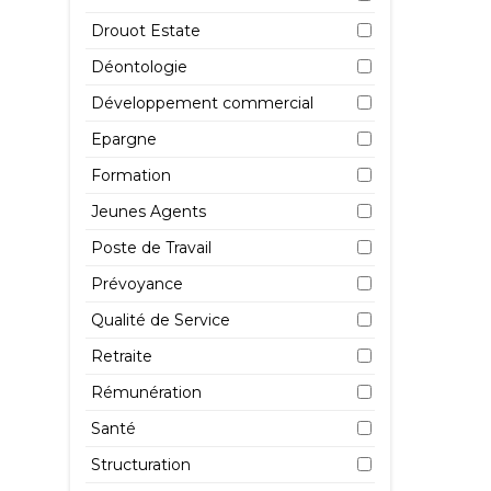
Drouot Estate
Déontologie
Développement commercial
Al
Epargne
di
pr
Formation
de
Jeunes Agents
13 
Poste de Travail
Prévoyance
Qualité de Service
Retraite
Rémunération
Po
Santé
l’
cl
Structuration
en