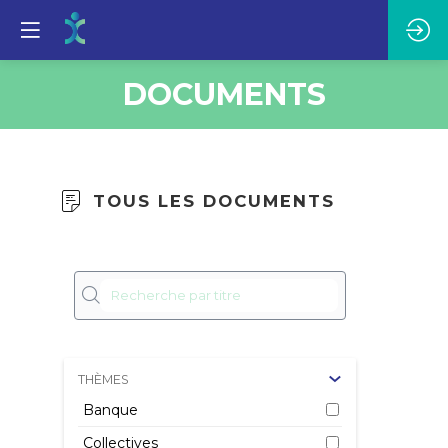
DOCUMENTS
TOUS LES DOCUMENTS
Le
tr
4 
Re
le
THÈMES
co
Banque
me
Collectives