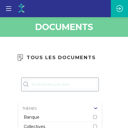
DOCUMENTS
TOUS LES DOCUMENTS
Le
tr
4 
Re
le
THÈMES
co
Banque
me
Collectives