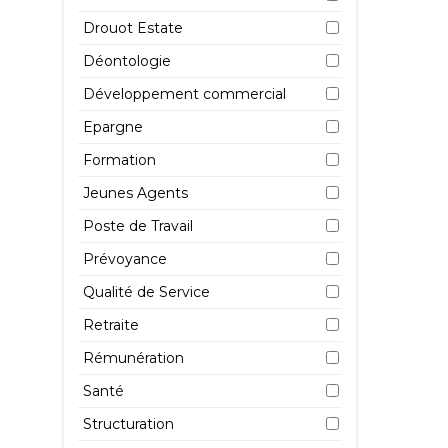
Drouot Estate
Déontologie
Développement commercial
Al
Epargne
di
pr
Formation
de
Jeunes Agents
13 
Poste de Travail
Prévoyance
Qualité de Service
Retraite
Rémunération
Po
Santé
l’
cl
Structuration
en