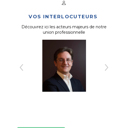
VOS INTERLOCUTEURS
Découvrez ici les acteurs majeurs de notre
union professionnelle
1
2
3
4
5
6
7
8
9
10
11
12
13
14
15
16
17
18
19
20
21
22
23
24
25
26
27
28